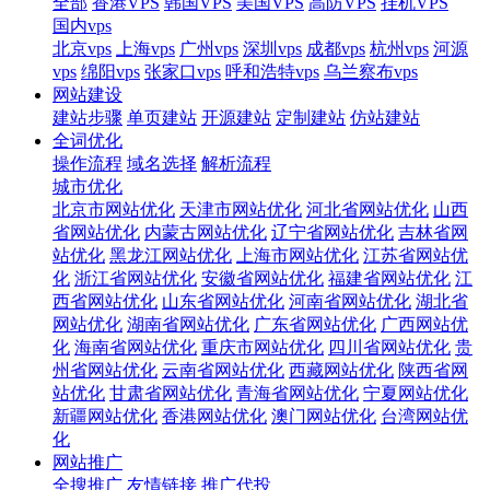
全部
香港VPS
韩国VPS
美国VPS
高防VPS
挂机VPS
国内vps
北京vps
上海vps
广州vps
深圳vps
成都vps
杭州vps
河源
vps
绵阳vps
张家口vps
呼和浩特vps
乌兰察布vps
网站建设
建站步骤
单页建站
开源建站
定制建站
仿站建站
全词优化
操作流程
域名选择
解析流程
城市优化
北京市网站优化
天津市网站优化
河北省网站优化
山西
省网站优化
内蒙古网站优化
辽宁省网站优化
吉林省网
站优化
黑龙江网站优化
上海市网站优化
江苏省网站优
化
浙江省网站优化
安徽省网站优化
福建省网站优化
江
西省网站优化
山东省网站优化
河南省网站优化
湖北省
网站优化
湖南省网站优化
广东省网站优化
广西网站优
化
海南省网站优化
重庆市网站优化
四川省网站优化
贵
州省网站优化
云南省网站优化
西藏网站优化
陕西省网
站优化
甘肃省网站优化
青海省网站优化
宁夏网站优化
新疆网站优化
香港网站优化
澳门网站优化
台湾网站优
化
网站推广
全搜推广
友情链接
推广代投