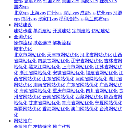
全部
香港VPS
韩国VPS
美国VPS
高防VPS
挂机VPS
国内vps
北京vps
上海vps
广州vps
深圳vps
成都vps
杭州vps
河源
vps
绵阳vps
张家口vps
呼和浩特vps
乌兰察布vps
网站建设
建站步骤
单页建站
开源建站
定制建站
仿站建站
全词优化
操作流程
域名选择
解析流程
城市优化
北京市网站优化
天津市网站优化
河北省网站优化
山西
省网站优化
内蒙古网站优化
辽宁省网站优化
吉林省网
站优化
黑龙江网站优化
上海市网站优化
江苏省网站优
化
浙江省网站优化
安徽省网站优化
福建省网站优化
江
西省网站优化
山东省网站优化
河南省网站优化
湖北省
网站优化
湖南省网站优化
广东省网站优化
广西网站优
化
海南省网站优化
重庆市网站优化
四川省网站优化
贵
州省网站优化
云南省网站优化
西藏网站优化
陕西省网
站优化
甘肃省网站优化
青海省网站优化
宁夏网站优化
新疆网站优化
香港网站优化
澳门网站优化
台湾网站优
化
网站推广
全搜推广
友情链接
推广代投