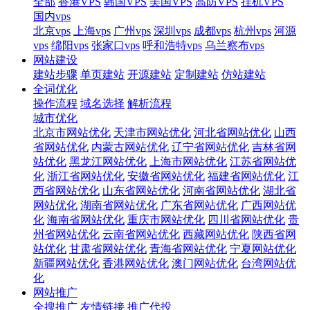
全部
香港VPS
韩国VPS
美国VPS
高防VPS
挂机VPS
国内vps
北京vps
上海vps
广州vps
深圳vps
成都vps
杭州vps
河源
vps
绵阳vps
张家口vps
呼和浩特vps
乌兰察布vps
网站建设
建站步骤
单页建站
开源建站
定制建站
仿站建站
全词优化
操作流程
域名选择
解析流程
城市优化
北京市网站优化
天津市网站优化
河北省网站优化
山西
省网站优化
内蒙古网站优化
辽宁省网站优化
吉林省网
站优化
黑龙江网站优化
上海市网站优化
江苏省网站优
化
浙江省网站优化
安徽省网站优化
福建省网站优化
江
西省网站优化
山东省网站优化
河南省网站优化
湖北省
网站优化
湖南省网站优化
广东省网站优化
广西网站优
化
海南省网站优化
重庆市网站优化
四川省网站优化
贵
州省网站优化
云南省网站优化
西藏网站优化
陕西省网
站优化
甘肃省网站优化
青海省网站优化
宁夏网站优化
新疆网站优化
香港网站优化
澳门网站优化
台湾网站优
化
网站推广
全搜推广
友情链接
推广代投