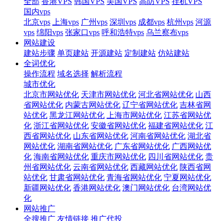
全部
香港VPS
韩国VPS
美国VPS
高防VPS
挂机VPS
国内vps
北京vps
上海vps
广州vps
深圳vps
成都vps
杭州vps
河源
vps
绵阳vps
张家口vps
呼和浩特vps
乌兰察布vps
网站建设
建站步骤
单页建站
开源建站
定制建站
仿站建站
全词优化
操作流程
域名选择
解析流程
城市优化
北京市网站优化
天津市网站优化
河北省网站优化
山西
省网站优化
内蒙古网站优化
辽宁省网站优化
吉林省网
站优化
黑龙江网站优化
上海市网站优化
江苏省网站优
化
浙江省网站优化
安徽省网站优化
福建省网站优化
江
西省网站优化
山东省网站优化
河南省网站优化
湖北省
网站优化
湖南省网站优化
广东省网站优化
广西网站优
化
海南省网站优化
重庆市网站优化
四川省网站优化
贵
州省网站优化
云南省网站优化
西藏网站优化
陕西省网
站优化
甘肃省网站优化
青海省网站优化
宁夏网站优化
新疆网站优化
香港网站优化
澳门网站优化
台湾网站优
化
网站推广
全搜推广
友情链接
推广代投